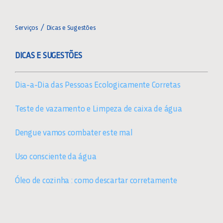
Toggle
Navigation
SERVIÇOS ON-LINE
Serviços
Dicas e Sugestões
DICAS E SUGESTÕES
AGÊNCIAS SANASA
Dia-a-Dia das Pessoas Ecologicamente Corretas
CONHEÇA A FATURA
Teste de vazamento e Limpeza de caixa de água
CÁLCULO DE CONSUMO
Dengue vamos combater este mal
DICAS E ORIENTAÇÕES
Uso consciente da água
Óleo de cozinha : como descartar corretamente
DOCUMENTOS ÚTEIS
FAIXA DE VIELA SANITÁRIA