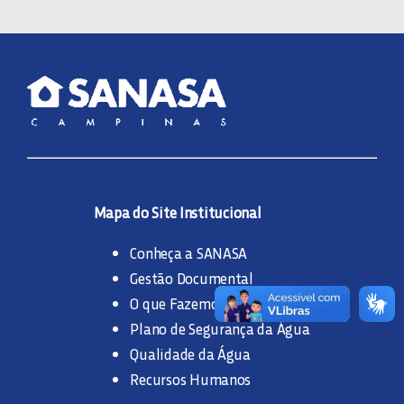
FIDELIDADE
FONTE ALTERNATIVA
IMOBILIÁRIAS
Mapa do Site Institucional
INDIVIDUALIZAÇÃO
Conheça a SANASA
Gestão Documental
HIDRÔMETRO VOLUMÉTRICO, CONSUMO DE ÁGUA E
O que Fazemos
TESTE DE VAZAMENTO
Plano de Segurança da Água
LEGISLAÇÃO
Qualidade da Água
Recursos Humanos