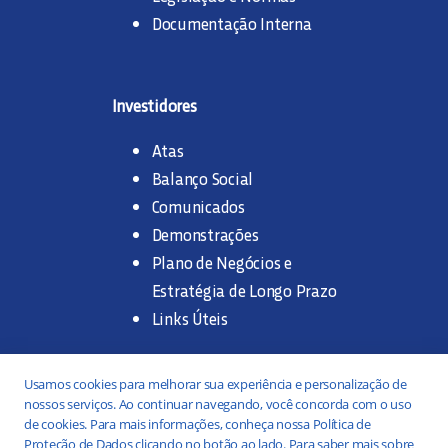
Documentação Interna
Investidores
Atas
Balanço Social
Comunicados
Demonstrações
Plano de Negócios e
Estratégia de Longo Prazo
Links Úteis
Trabalhe na SANASA
Usamos cookies para melhorar sua experiência e personalização de
nossos serviços. Ao continuar navegando, você concorda com o uso
Concurso Público
de cookies. Para mais informações, conheça nossa Política de
Proteção de Dados clicando no botão ao lado. Para saber mais sobre