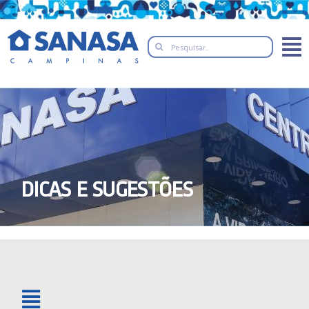
Skip
to
Search
content
for:
DICAS E SUGESTÕES