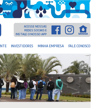
ACESSE NOSSAS
REDES SOCIAIS E
INSTALE O NOSSO APP
ENTE
INVESTIDORES
MINHA EMPRESA
FALE CONOSCO