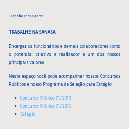
Toggle
Navigation
CONHEÇA A SANASA
Trabalhe com a gente
TRABALHE NA SANASA
O QUE FAZEMOS
Enxergar os funcionários e demais colaboradores como
PLANO DE SEGURANÇA DA ÁGUA
o potencial criativo e realizador é um dos nossos
principais valores.
QUALIDADE DA ÁGUA
Neste espaço você pode acompanhar nossos Concursos
Públicos e nosso Programa de Seleção para Estágio:
PARCEIROS DE DESCONTOS
Concurso Público 01/2019
Concurso Público 01/2016
RECURSOS HUMANOS
Estágio