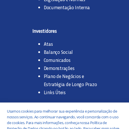
Documentação Interna
Investidores
Atas
Balanço Social
Comunicados
Demonstrações
Plano de Negócios e
Estratégia de Longo Prazo
Links Úteis
Trabalhe na SANASA
Usamos cookies para melhorar sua experiência e personalização de
nossos serviços. Ao continuar navegando, você concorda com o uso
Concurso Público
de cookies. Para mais informações, conheça nossa Política de
Proteção de Dados clicando no botão ao lado. Para saber mais sobre