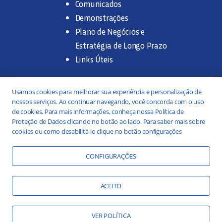
Comunicados
Demonstrações
Plano de Negócios e
Estratégia de Longo Prazo
Links Úteis
Trabalhe na SANASA
Usamos cookies para melhorar sua experiência e personalização de
nossos serviços. Ao continuar navegando, você concorda com o uso
Concurso Público
de cookies. Para mais informações, conheça nossa Política de
Proteção de Dados clicando no botão ao lado. Para saber mais sobre
Estágio
cookies ou como desabilitá-lo clique no botão configurações
Serviços
Portal da Transparência
CONFIGURAÇÕES
Práticas ESG
Responsabilidade Social
ACEITO
Educação Ambiental
VER POLÍTICA