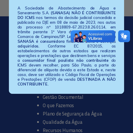
A Sociedade de Abastecimento de Água e
Saneamento S.A.
(SANASA) NÃO É CONTRIBUINTE
DO ICMS
nos termos da decisão judicial concedida e
publicada no DJE em 08 de maio de 2023, nos autos
do processo nº 1018809-67.2023.8.26.0114, em
trâmite perante 1ª Vara da Fazenda Pública da
Comarca de Campinas/SP. Lembramos também que a
SANASA é consumidora final dos bens e serviços
adquiridos.
Conforme EC 87/2015, os
estabelecimentos de outros estados que realizam
operações e prestações que destinem bens e serviços
a
consumidor final paulista não contribuinte
do
ICMS devem recolher, para São Paulo, a parte do
diferencial de alíquota devida a este Estado e, neste
Mapa do Site Institucional
caso, deve ser utilizado o Código Fiscal de Operações
e Prestações (CFOP) de venda
DESTINADA A NÃO
CONTRIBUINTE.
Conheça a SANASA
Gestão Documental
O que Fazemos
Plano de Segurança da Água
Qualidade da Água
Recursos Humanos