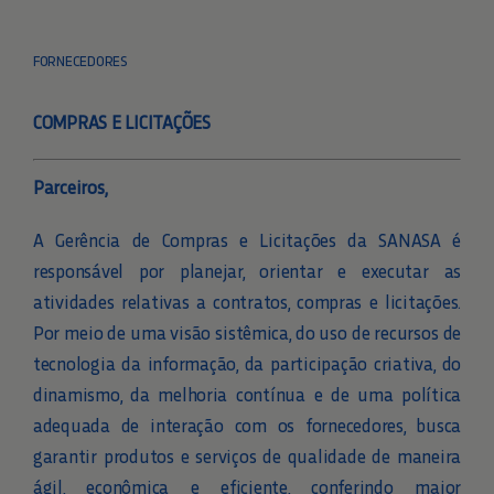
Toggle
CALENDÁRIO DE ABERTURA MODALIDADES
Navigation
FORNECEDORES
LICITATÓRIAS
COMPRAS E LICITAÇÕES
MODALIDADES
Parceiros,
MODALIDADES ANTERIORES
A Gerência de Compras e Licitações da SANASA é
FORNECEDORES
responsável por planejar, orientar e executar as
atividades relativas a contratos, compras e licitações.
Por meio de uma visão sistêmica, do uso de recursos de
ATAS DE REGISTRO DE PREÇOS
tecnologia da informação, da participação criativa, do
dinamismo, da melhoria contínua e de uma política
CONTRATOS
adequada de interação com os fornecedores, busca
garantir produtos e serviços de qualidade de maneira
ágil, econômica e eficiente, conferindo maior
PRÉ-QUALIFICAÇÃO DE MATERIAIS E EQUIPAMENTOS