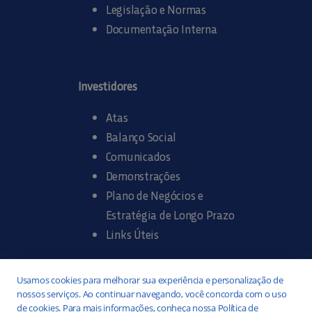
Legislação e Normas
Documentação Interna
Investidores
Atas
Balanço Social
Comunicados
Demonstrações
Plano de Negócios e
Estratégia de Longo Prazo
Links Úteis
Trabalhe na SANASA
Usamos cookies para melhorar sua experiência e personalização de
nossos serviços. Ao continuar navegando, você concorda com o uso
Concurso Público
de cookies. Para mais informações, conheça nossa Política de