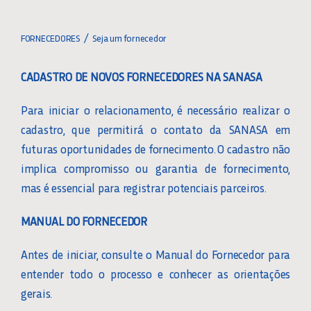
Toggle
CALENDÁRIO DE ABERTURA MODALIDADES
Navigation
FORNECEDORES
Seja um fornecedor
LICITATÓRIAS
CADASTRO DE NOVOS FORNECEDORES NA SANASA
MODALIDADES
Para iniciar o relacionamento, é necessário realizar o
MODALIDADES ANTERIORES
cadastro, que permitirá o contato da SANASA em
futuras oportunidades de fornecimento. O cadastro não
implica compromisso ou garantia de fornecimento,
FORNECEDORES
mas é essencial para registrar potenciais parceiros.
ATAS DE REGISTRO DE PREÇOS
MANUAL DO FORNECEDOR
Antes de iniciar, consulte o Manual do Fornecedor para
CONTRATOS
entender todo o processo e conhecer as orientações
gerais.
PRÉ-QUALIFICAÇÃO DE MATERIAIS E EQUIPAMENTOS