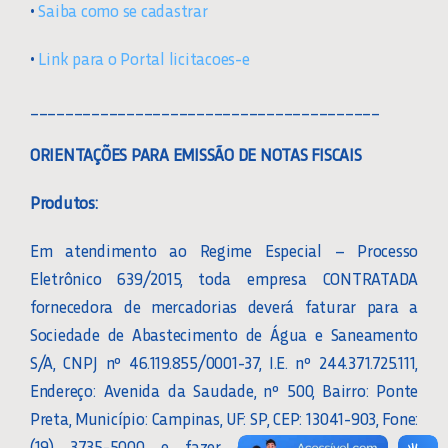
•
Saiba como se cadastrar
•
Link para o Portal licitacoes-e
________________________________________
ORIENTAÇÕES PARA EMISSÃO DE NOTAS FISCAIS
Produtos:
Em atendimento ao Regime Especial – Processo
Eletrônico 639/2015, toda empresa CONTRATADA
fornecedora de mercadorias deverá faturar para a
Sociedade de Abastecimento de Água e Saneamento
S/A, CNPJ nº 46.119.855/0001-37, I.E. nº 244.371.725.111,
Endereço: Avenida da Saudade, nº 500, Bairro: Ponte
Preta, Município: Campinas, UF: SP, CEP: 13041-903, Fone:
(19) 3735-5000, e fazer constar no campo de