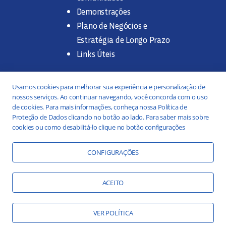
Demonstrações
Plano de Negócios e
Estratégia de Longo Prazo
Links Úteis
Trabalhe na SANASA
Usamos cookies para melhorar sua experiência e personalização de
nossos serviços. Ao continuar navegando, você concorda com o uso
Concurso Público
de cookies. Para mais informações, conheça nossa Política de
Proteção de Dados clicando no botão ao lado. Para saber mais sobre
Estágio
cookies ou como desabilitá-lo clique no botão configurações
Serviços
Portal da Transparência
CONFIGURAÇÕES
Práticas ESG
Responsabilidade Social
ACEITO
Educação Ambiental
VER POLÍTICA