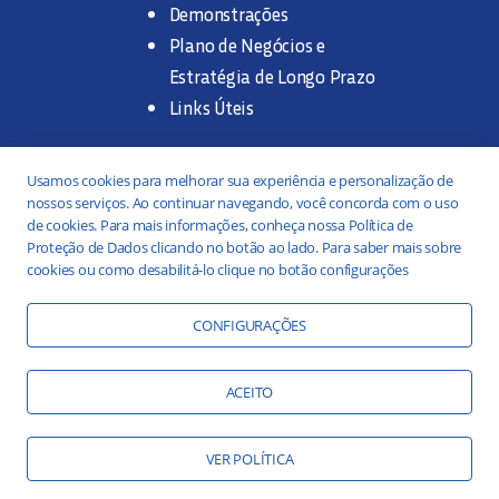
Demonstrações
Plano de Negócios e
Estratégia de Longo Prazo
Links Úteis
Trabalhe na SANASA
Usamos cookies para melhorar sua experiência e personalização de
nossos serviços. Ao continuar navegando, você concorda com o uso
Concurso Público
de cookies. Para mais informações, conheça nossa Política de
Proteção de Dados clicando no botão ao lado. Para saber mais sobre
Estágio
cookies ou como desabilitá-lo clique no botão configurações
Serviços
Portal da Transparência
CONFIGURAÇÕES
Práticas ESG
Responsabilidade Social
ACEITO
Educação Ambiental
VER POLÍTICA