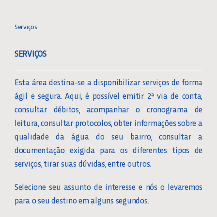
Toggle
Navigation
SERVIÇOS ON-LINE
Serviços
SERVIÇOS
AGÊNCIAS SANASA
Esta área destina-se a disponibilizar serviços de forma
CONHEÇA A FATURA
ágil e segura. Aqui, é possível emitir 2ª via de conta,
consultar débitos, acompanhar o cronograma de
CÁLCULO DE CONSUMO
leitura, consultar protocolos, obter informações sobre a
qualidade da água do seu bairro, consultar a
documentação exigida para os diferentes tipos de
DICAS E ORIENTAÇÕES
serviços, tirar suas dúvidas, entre outros.
DOCUMENTOS ÚTEIS
Selecione seu assunto de interesse e nós o levaremos
para o seu destino em alguns segundos.
FAIXA DE VIELA SANITÁRIA