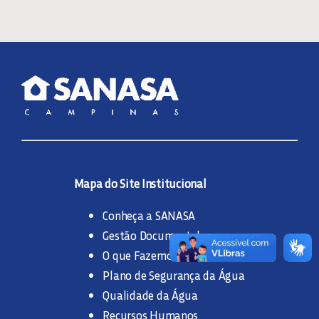
FIDELIDADE
FONTE ALTERNATIVA
IMOBILIÁRIAS
Mapa do Site Institucional
INDIVIDUALIZAÇÃO
Conheça a SANASA
HIDRÔMETRO VOLUMÉTRICO, CONSUMO DE ÁGUA E
Gestão Documental
TESTE DE VAZAMENTO
O que Fazemos
Plano de Segurança da Água
LEGISLAÇÃO
Qualidade da Água
Recursos Humanos