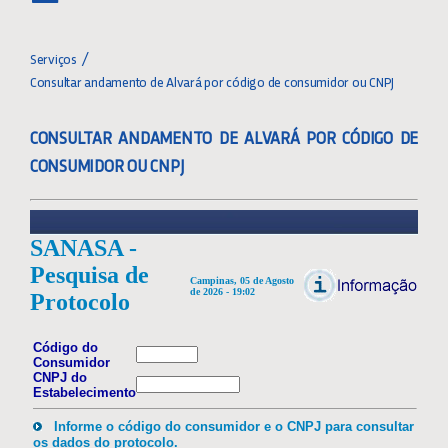
Toggle
Navigation
SERVIÇOS ON-LINE
Serviços
Consultar andamento de Alvará por código de consumidor ou CNPJ
AGÊNCIAS SANASA
CONSULTAR ANDAMENTO DE ALVARÁ POR CÓDIGO DE
CONSUMIDOR OU CNPJ
CONHEÇA A FATURA
CÁLCULO DE CONSUMO
DICAS E ORIENTAÇÕES
DOCUMENTOS ÚTEIS
FAIXA DE VIELA SANITÁRIA