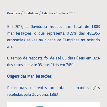
Toggle
Navigation
OUVIDORIA
Ouvidoria
Estatísticas
Estatística Ouvidoria 2015
Em 2015, a Ouvidoria recebeu um total de 1.883
O QUE É GOVERNANÇA
manifestações, o que representa 0,39% das 485.956
economias ativas na cidade de Campinas no referido
ORGANOGRAMA GOVERNANÇA
ano.
O tempo de resposta foi de até 05 dias úteis em 82%
DIRETORES E CONSELHEIROS
dos casos e de até 03 dias úteis em 74%.
CARTA DE GOVERNANÇA
Origens das Manifestações:
Percentuais referentes ao total de manifestações
DOCUMENTOS DE GOVERNANÇA
recebidas pela Ouvidoria: 1.883
ATAS