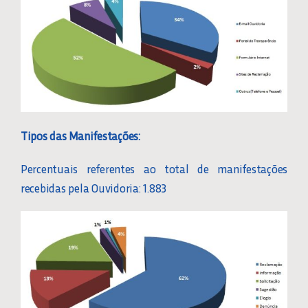
CONVOCAÇÕES
COMUNICADOS
PRÁTICAS ESG
Tipos das Manifestações:
Percentuais referentes ao total de manifestações
LGPD
recebidas pela Ouvidoria: 1.883
SERVIÇOS
RESPONSABILIDADE SOCIAL