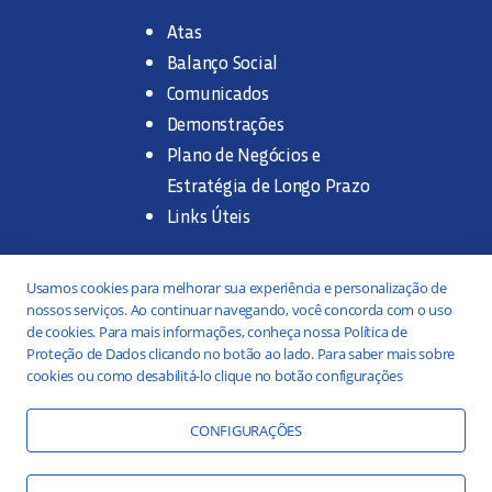
Atas
Balanço Social
Comunicados
Demonstrações
Plano de Negócios e
Estratégia de Longo Prazo
Links Úteis
Trabalhe na SANASA
Usamos cookies para melhorar sua experiência e personalização de
nossos serviços. Ao continuar navegando, você concorda com o uso
Concurso Público
de cookies. Para mais informações, conheça nossa Política de
Proteção de Dados clicando no botão ao lado. Para saber mais sobre
Estágio
cookies ou como desabilitá-lo clique no botão configurações
Serviços
Portal da Transparência
CONFIGURAÇÕES
Práticas ESG
Responsabilidade Social