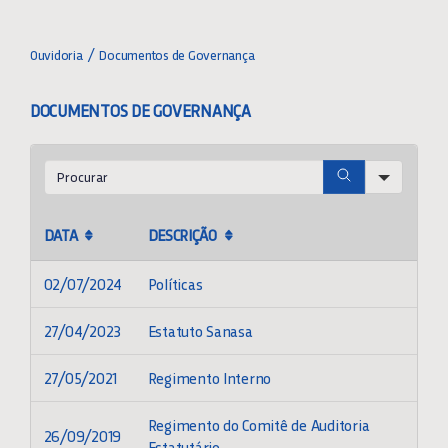
Toggle
Navigation
OUVIDORIA
Ouvidoria
Documentos de Governança
DOCUMENTOS DE GOVERNANÇA
O QUE É GOVERNANÇA
Search
ORGANOGRAMA GOVERNANÇA
DATA
DESCRIÇÃO
DIRETORES E CONSELHEIROS
02/07/2024
Políticas
CARTA DE GOVERNANÇA
27/04/2023
Estatuto Sanasa
DOCUMENTOS DE GOVERNANÇA
27/05/2021
Regimento Interno
Regimento do Comitê de Auditoria
26/09/2019
ATAS
Estatutário