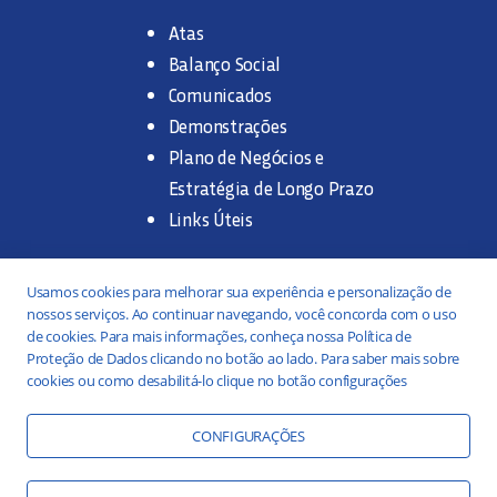
Atas
Balanço Social
Comunicados
Demonstrações
Plano de Negócios e
Estratégia de Longo Prazo
Links Úteis
Trabalhe na SANASA
Usamos cookies para melhorar sua experiência e personalização de
nossos serviços. Ao continuar navegando, você concorda com o uso
Concurso Público
de cookies. Para mais informações, conheça nossa Política de
Proteção de Dados clicando no botão ao lado. Para saber mais sobre
Estágio
cookies ou como desabilitá-lo clique no botão configurações
Serviços
Portal da Transparência
CONFIGURAÇÕES
Práticas ESG
Responsabilidade Social