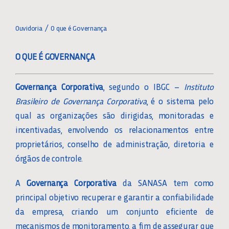
Toggle
Navigation
OUVIDORIA
Ouvidoria
O que é Governança
O QUE É GOVERNANÇA
O QUE É GOVERNANÇA
Governança Corporativa
, segundo o IBGC –
Instituto
ORGANOGRAMA GOVERNANÇA
Brasileiro de Governança Corporativa
, é o sistema pelo
qual as organizações são dirigidas, monitoradas e
DIRETORES E CONSELHEIROS
incentivadas, envolvendo os relacionamentos entre
proprietários, conselho de administração, diretoria e
órgãos de controle.
CARTA DE GOVERNANÇA
A
Governança Corporativa
da SANASA tem como
DOCUMENTOS DE GOVERNANÇA
principal objetivo recuperar e garantir a confiabilidade
da empresa, criando um conjunto eficiente de
mecanismos de monitoramento, a fim de assegurar que
ATAS