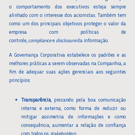
o comportamento dos executivos esteja sempre
alinhado com o interesse dos acionistas. Também tem
CONVOCAÇÕES
como um dos principais objetivos proteger o valor da
empresa com políticas de
COMUNICADOS
controle,
compliance
e
disclosure
da informação.
A Governança Corporativa estabelece os padrões e as
PRÁTICAS ESG
melhores práticas a serem observadas na Companhia, a
fim de adequar suas ações gerenciais aos seguintes
LGPD
princípios:
SERVIÇOS
Transparência
, prezando pela boa comunicação
interna e externa, como forma de reduzir ou
mitigar assimetria de informações e como
RESPONSABILIDADE SOCIAL
consequência, aumentar a relação de confiança
com todos os
stakeholders
;