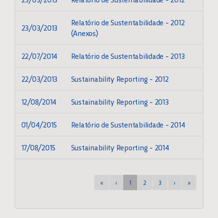
Relatório de Sustentabilidade - 2012
23/03/2013
GLOSSÁRIO FINANCEIRO
(Anexos)
22/07/2014
Relatório de Sustentabilidade - 2013
RELATÓRIO DE SUSTENTABILIDADE
22/03/2013
Sustainability Reporting - 2012
POLÍTICA
12/08/2014
Sustainability Reporting - 2013
PLANO DE NEGÓCIOS E ESTRATÉGIA DE LONGO
01/04/2015
Relatório de Sustentabilidade - 2014
PRAZO
17/08/2015
Sustainability Reporting - 2014
LINKS ÚTEIS
«
‹
1
2
3
›
»