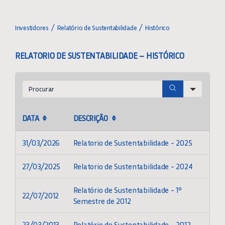
Toggle
Navigation
INVESTIDORES
Investidores
Relatório de Sustentabilidade
Histórico
RELATORIO DE SUSTENTABILIDADE – HISTÓRICO
ATAS
Search
CONVOCAÇÕES
DATA
DESCRIÇÃO
CLASSIFICAÇÃO DE RISCO (RATING)
31/03/2026
Relatorio de Sustentabilidade - 2025
COMUNICADOS
27/03/2025
Relatorio de Sustentabilidade - 2024
DEMONSTRAÇÕES FINANCEIRAS
Relatório de Sustentabilidade - 1º
22/07/2012
Semestre de 2012
DOCUMENTOS – CVM
23/03/2013
Relatório de Sustentabilidade - 2012