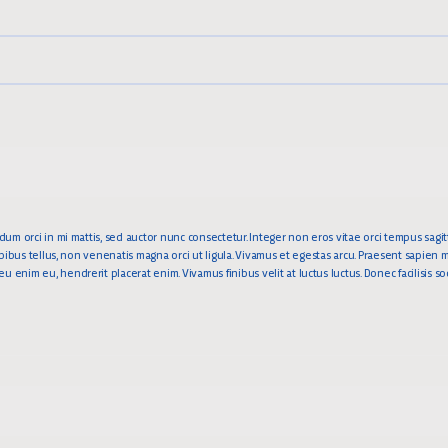
rdum orci in mi mattis, sed auctor nunc consectetur. Integer non eros vitae orci tempus sagit
dapibus tellus, non venenatis magna orci ut ligula. Vivamus et egestas arcu. Praesent sapien mi
 enim eu, hendrerit placerat enim. Vivamus finibus velit at luctus luctus. Donec facilisis soda