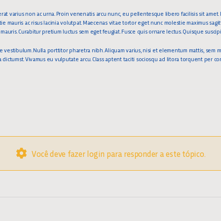
rat varius non ac urna. Proin venenatis arcu nunc, eu pellentesque libero facilisis sit amet. 
e mauris ac risus lacinia volutpat. Maecenas vitae tortor eget nunc molestie maximus sagit
auris. Curabitur pretium luctus sem eget feugiat. Fusce quis ornare lectus. Quisque suscipit
ae vestibulum. Nulla porttitor pharetra nibh. Aliquam varius, nisi et elementum mattis, sem
ea dictumst. Vivamus eu vulputate arcu. Class aptent taciti sociosqu ad litora torquent per 
Você deve fazer login para responder a este tópico.