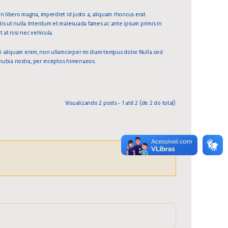
In libero magna, imperdiet id justo a, aliquam rhoncus erat.
tis ut nulla. Interdum et malesuada fames ac ante ipsum primis in
 at nisi nec vehicula.
 mi aliquam enim, non ullamcorper mi diam tempus dolor. Nulla sed
conubia nostra, per inceptos himenaeos.
Visualizando 2 posts - 1 até 2 (de 2 do total)
×