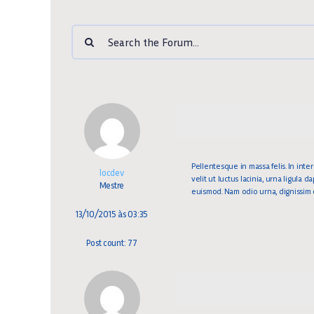
Pellentesque in massa felis. In inte
locdev
velit ut luctus lacinia, urna ligula 
Mestre
euismod. Nam odio urna, dignissim eu
13/10/2015 às 03:35
Post count: 77