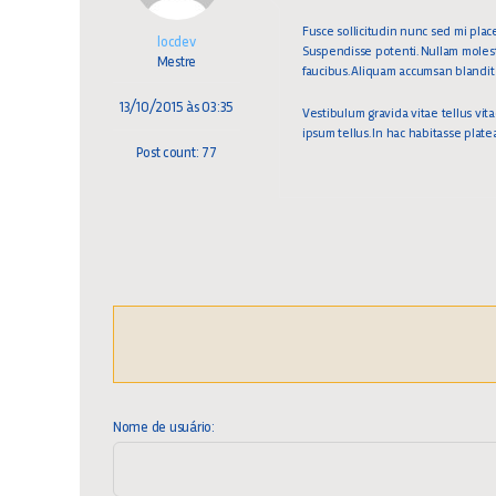
Fusce sollicitudin nunc sed mi place
locdev
Suspendisse potenti. Nullam molesti
Mestre
faucibus. Aliquam accumsan blandit m
13/10/2015 às 03:35
Vestibulum gravida vitae tellus vit
ipsum tellus. In hac habitasse plat
Post count: 77
Nome de usuário: