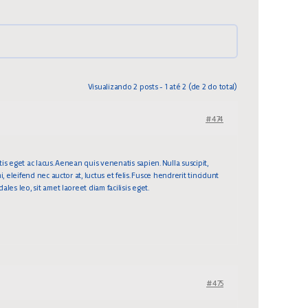
Visualizando 2 posts - 1 até 2 (de 2 do total)
#474
tis eget ac lacus. Aenean quis venenatis sapien. Nulla suscipit,
, eleifend nec auctor at, luctus et felis. Fusce hendrerit tincidunt
les leo, sit amet laoreet diam facilisis eget.
#475