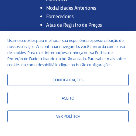
Modalidades Anteriores
Fornecedores
Atas de Registro de Preços
Pré-qualificação de
Usamos cookies para melhorar sua experiência e personalização de
Materiais e Equipamentos
nossos serviços. Ao continuar navegando, você concorda com o uso
Legislação e Normas
de cookies. Para mais informações, conheça nossa Política de
Documentação Interna
Proteção de Dados clicando no botão ao lado. Para saber mais sobre
cookies ou como desabilitá-lo clique no botão configurações
CONFIGURAÇÕES
Investidores
Atas
ACEITO
Balanço Social
Comunicados
VER POLÍTICA
Demonstrações
Plano de Negócios e