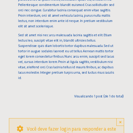
Pellentesque condimentum blandit euismod. Cras sollicitudin sed
orci nec congue. Curabitur lacinia consequat enim vitae sagittis.
Proin interdum, orci sit amet vehicula lacinia, purus nulla mattis
lectus, non interdum enim ante id neque. In pretium vestibulum
elit sit amet scelerisque.
Sed sit amet nisi nec arcu malesuada lacinia sagittis et elit. Etiam
lectus leo, suscipit vitae elit in, blandit ultricies tellus.
Suspendisse quis diam lobortis tortor dapibus malesuada. Sed ut
tortor in augue sodales laoreet eu ut tellus. Aenean mattis tortor
eget lorem consectetur finibus. Nunc arcu enim, suscipit sed lacus
vel, cursus interdum lorem. Proin at ligula sagittis, vestibulum nisi
vitae, eleifend orci. Cras lacinia tellus id mauris finibus, ac dapibus
lacus molestie. Integer pretium turpis urna, sed luctus risus iaculis
id.
Visualizando 1 post (de 1 do total)
×
Você deve fazer login para responder a este