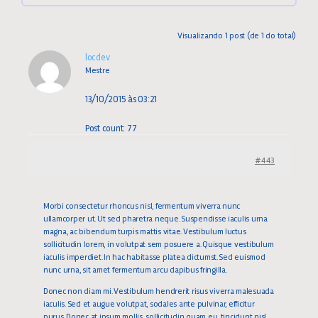
Visualizando 1 post (de 1 do total)
locdev
Mestre
13/10/2015 às 03:21
Post count: 77
#443
Morbi consectetur rhoncus nisl, fermentum viverra nunc
ullamcorper ut. Ut sed pharetra neque. Suspendisse iaculis urna
magna, ac bibendum turpis mattis vitae. Vestibulum luctus
sollicitudin lorem, in volutpat sem posuere a. Quisque vestibulum
iaculis imperdiet. In hac habitasse platea dictumst. Sed euismod
nunc urna, sit amet fermentum arcu dapibus fringilla.
Donec non diam mi. Vestibulum hendrerit risus viverra malesuada
iaculis. Sed et augue volutpat, sodales ante pulvinar, efficitur
purus. Donec at ipsum mollis, sollicitudin quam eu, tincidunt nisl.