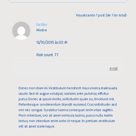
Visualizando 1 post (de 1 do total)
locdev
Mestre
13/10/2015 às 03:41
Post count: 77
#488
Donec non diam mi. Vestibulum hendrerit risus viverra malesuada
iaculis. Sed et augue volutpat, sodales ante pulvinar, efficitur
purus. Donec at ipsum mollis, sollicitudin quam eu, tincidunt nisl.
Pellentesque condimentum blandit euismod. Cras sollicitudin sed
orci nec congue. Curabitur lacinia consequat enim vitae sagittis.
Proin interdum, orci sit amet vehicula lacinia, purus nulla mattis
lectus, non interdum enim ante id neque. In pretium vestibulum
elit sit amet scelerisque.