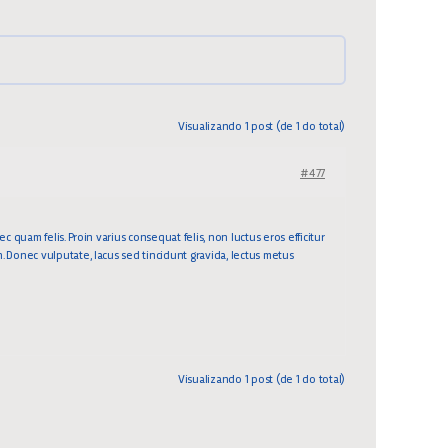
Visualizando 1 post (de 1 do total)
#477
ec quam felis. Proin varius consequat felis, non luctus eros efficitur
n. Donec vulputate, lacus sed tincidunt gravida, lectus metus
Visualizando 1 post (de 1 do total)