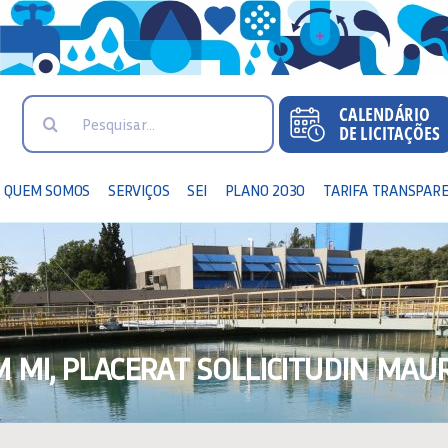
Search
for:
QUEM SOMOS
SERVIÇOS
SEI
PLANO 2030
TARIFA TRANSPAR
 MI, PLACERAT SOLLICITUDIN MAUR