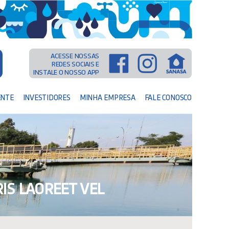
ACESSE NOSSAS
REDES SOCIAIS E
INSTALE O NOSSO APP
ENTE
INVESTIDORES
MINHA EMPRESA
FALE CONOSCO
IS LAOREET VEL