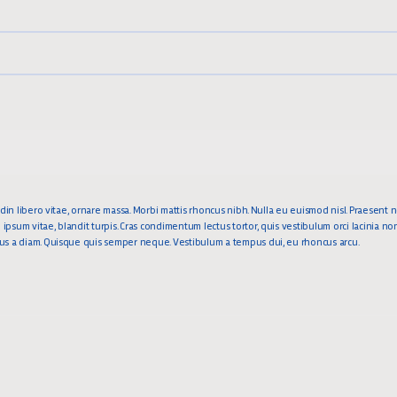
itudin libero vitae, ornare massa. Morbi mattis rhoncus nibh. Nulla eu euismod nisl. Praesent n
 ipsum vitae, blandit turpis. Cras condimentum lectus tortor, quis vestibulum orci lacinia no
ectus a diam. Quisque quis semper neque. Vestibulum a tempus dui, eu rhoncus arcu.