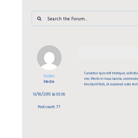
Curabitur quis elit tristique, sollic
locdev
nec. Morbi in risus lacinia, commodo
Mestre
tincidunt felis, id euismod odio l
13/10/2015 às 03:36
Post count: 77