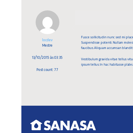
Fusce sollicitudin nunc sed mi place
locdev
Suspendisse potenti. Nullam molesti
Mestre
faucibus. Aliquam accumsan blandit m
13/10/2015 às 03:35
Vestibulum gravida vitae tellus vit
ipsum tellus. In hac habitasse plat
Post count: 77