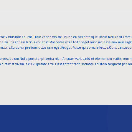
rat varius non ac urna. Proin venenatis arcu nunc, eu pellentesque libero facilisis sit amet. 
e mauris ac risus lacinia volutpat. Maecenas vitae tortor eget nunc molestie maximus sagit
auris. Curabitur pretium luctus sem eget feugiat. Fusce quis ornare lectus. Quisque suscipit
ae vestibulum. Nulla porttitor pharetra nibh. Aliquam varius, nisi et elementum mattis, sem
ea dictumst. Vivamus eu vulputate arcu. Class aptent taciti sociosqu ad litora torquent per 