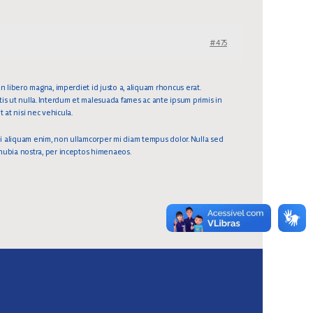
#475
In libero magna, imperdiet id justo a, aliquam rhoncus erat.
tis ut nulla. Interdum et malesuada fames ac ante ipsum primis in
 at nisi nec vehicula.
 mi aliquam enim, non ullamcorper mi diam tempus dolor. Nulla sed
conubia nostra, per inceptos himenaeos.