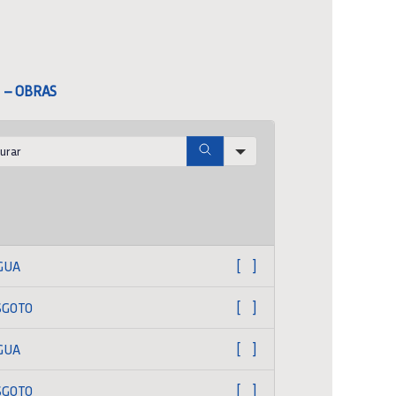
 – OBRAS
h
GUA
[ ]
SGOTO
[ ]
GUA
[ ]
SGOTO
[ ]