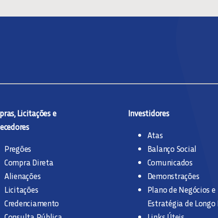
ras, Licitações e
Investidores
ecedores
Atas
Pregões
Balanço Social
Compra Direta
Comunicados
Alienações
Demonstrações
Licitações
Plano de Negócios e
Credenciamento
Estratégia de Longo
Consulta Pública
Links Úteis