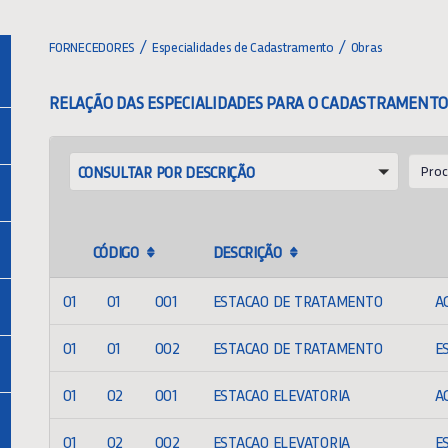
FORNECEDORES
Especialidades de Cadastramento
Obras
RELAÇÃO DAS ESPECIALIDADES PARA O CADASTRAMENTO
CONSULTAR
Searc
CONSULTAR POR DESCRIÇÃO
POR
DESCRIÇÃO
CÓDIGO
DESCRIÇÃO
01
01
001
ESTACAO DE TRATAMENTO
A
01
01
002
ESTACAO DE TRATAMENTO
E
01
02
001
ESTACAO ELEVATORIA
A
01
02
002
ESTACAO ELEVATORIA
E