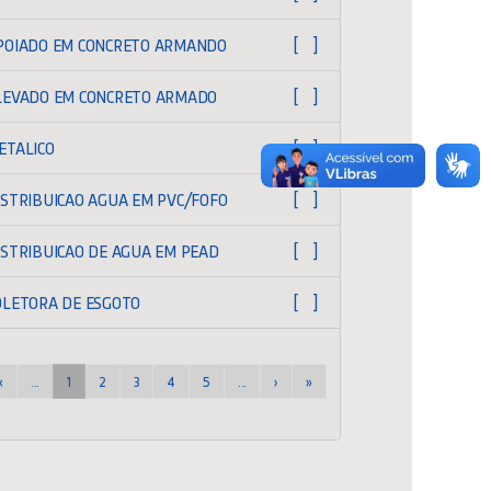
POIADO EM CONCRETO ARMANDO
[ ]
LEVADO EM CONCRETO ARMADO
[ ]
ETALICO
[ ]
ISTRIBUICAO AGUA EM PVC/FOFO
[ ]
ISTRIBUICAO DE AGUA EM PEAD
[ ]
OLETORA DE ESGOTO
[ ]
‹
...
1
2
3
4
5
...
›
»