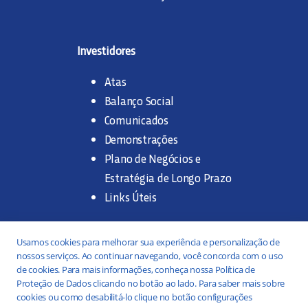
Investidores
Atas
Balanço Social
Comunicados
Demonstrações
Plano de Negócios e
Estratégia de Longo Prazo
Links Úteis
Trabalhe na SANASA
Usamos cookies para melhorar sua experiência e personalização de
nossos serviços. Ao continuar navegando, você concorda com o uso
Concurso Público
de cookies. Para mais informações, conheça nossa Política de
Proteção de Dados clicando no botão ao lado. Para saber mais sobre
Estágio
cookies ou como desabilitá-lo clique no botão configurações