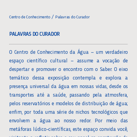
Toggle
Navigation
HOME
Centro de Conhecimento
Palavras do Curador
PALAVRAS DO CURADOR
EXPOSIÇÃO PERMANENTE
O Centro de Conhecimento da Água – um verdadeiro
REGRAS E RECOMENDAÇŐES
espaço científico cultural – assume a vocação de
despertar e promover o encontro com o Saber. O eixo
AGENDAMENTO
temático dessa exposição contempla e explora a
presença universal da água em nossas vidas, desde os
transportes até a saúde, passando pela atmosfera,
PALAVRAS DO CURADOR
pelos reservatórios e modelos de distribuição de água;
enfim, por toda uma série de nichos tecnológicos que
COMO CHEGAR
envolvem a água ao nosso redor. Por meio das
metáforas lúdico-científicas, este espaço convida você,
GALERIA DE FOTOS