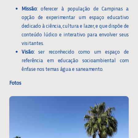
Missão:
oferecer à população de Campinas a
opção de experimentar um espaço educativo
dedicado à ciência, cultura e lazer, e que dispõe de
conteúdo lúdico e interativo para envolver seus
visitantes.
Visão:
ser reconhecido como um espaço de
referência em educação socioambiental com
ênfase nos temas água e saneamento.
Fotos