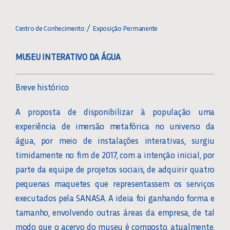
Toggle
Navigation
HOME
Centro de Conhecimento
Exposição Permanente
MUSEU INTERATIVO DA ÁGUA
EXPOSIÇÃO PERMANENTE
Breve histórico
REGRAS E RECOMENDAÇŐES
A proposta de disponibilizar à população uma
AGENDAMENTO
experiência de imersão metafórica no universo da
água, por meio de instalações interativas, surgiu
timidamente no fim de 2017, com a intenção inicial, por
PALAVRAS DO CURADOR
parte da equipe de projetos sociais, de adquirir quatro
pequenas maquetes que representassem os serviços
COMO CHEGAR
executados pela SANASA. A ideia foi ganhando forma e
tamanho, envolvendo outras áreas da empresa, de tal
modo que o acervo do museu é composto, atualmente,
GALERIA DE FOTOS