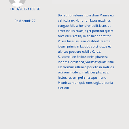
13/10/2015 às 03:26
Donec non elementum diam. Mauris eu
vehicula ex. Nunc non lacus maximus,
Post count: 77
congue felis a, hendrerit elit. Nunc sit
amet iaculis quam, eget porttitor quam.
Nam varius et ligula sit amet porttitor.
Phasellus a lacus mi. Vestibulum ante
ipsum primis in faucibus orci luctus et
ultrices posuere cubilia Curae;
Suspendisse finibus enim pharetra,
lobortis lectus sed, volutpat quam. Nam
elementum ullamcorper elit, in sodales
orci commodo a. In ultrices pharetra
lectus, rutrum pellentesque nunc.
Mauris ac nibh quis eros sagittis lacinia
a et dui.