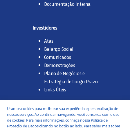
Documentação Interna
Investidores
Atas
Balanço Social
Comunicados
Demonstrações
Plano de Negócios e
Estratégia de Longo Prazo
Links Úteis
Trabalhe na SANASA
Usamos cookies para melhorar sua experiência e personalização de
nossos serviços. Ao continuar navegando, você concorda com o uso
Concurso Público
de cookies. Para mais informações, conheça nossa Política de
Proteção de Dados clicando no botão ao lado. Para saber mais sobre
Estágio