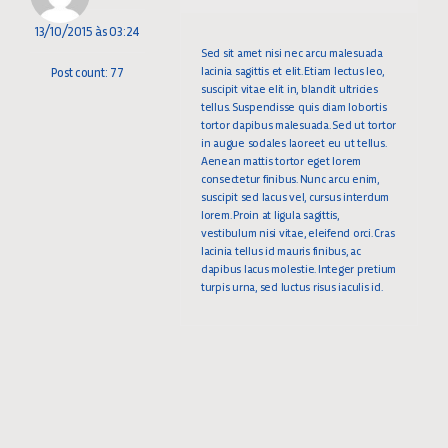
13/10/2015 às 03:24
Sed sit amet nisi nec arcu malesuada
lacinia sagittis et elit. Etiam lectus leo,
Post count: 77
suscipit vitae elit in, blandit ultricies
tellus. Suspendisse quis diam lobortis
tortor dapibus malesuada. Sed ut tortor
in augue sodales laoreet eu ut tellus.
Aenean mattis tortor eget lorem
consectetur finibus. Nunc arcu enim,
suscipit sed lacus vel, cursus interdum
lorem. Proin at ligula sagittis,
vestibulum nisi vitae, eleifend orci. Cras
lacinia tellus id mauris finibus, ac
dapibus lacus molestie. Integer pretium
turpis urna, sed luctus risus iaculis id.