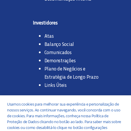
Investidores
Atas
Balanço Social
Comunicados
Demonstrações
Plano de Negócios e
Estratégia de Longo Prazo
Links Úteis
Trabalhe na SANASA
Usamos cookies para melhorar sua experiência e personalização de
nossos serviços. Ao continuar navegando, você concorda com o uso
Concurso Público
de cookies. Para mais informações, conheça nossa Política de
Proteção de Dados clicando no botão ao lado. Para saber mais sobre
Estágio
cookies ou como desabilitá-lo clique no botão configurações