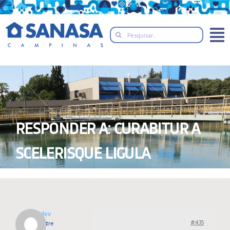
Skip
to
Search
content
for:
RESPONDER A: CURABITUR A
SCELERISQUE LIGULA
locdev
#435
Mestre