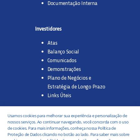
Documentação Interna
Investidores
Atas
Balanço Social
Comunicados
Demonstrações
Plano de Negócios e
Estratégia de Longo Prazo
Links Úteis
Trabalhe na SANASA
Usamos cookies para melhorar sua experiência e personalização de
nossos serviços. Ao continuar navegando, você concorda com o uso
Concurso Público
de cookies. Para mais informações, conheça nossa Política de
Proteção de Dados clicando no botão ao lado. Para saber mais sobre
Estágio