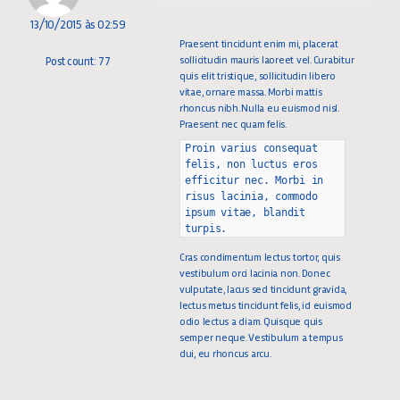
13/10/2015 às 02:59
Praesent tincidunt enim mi, placerat
sollicitudin mauris laoreet vel. Curabitur
Post count: 77
quis elit tristique, sollicitudin libero
vitae, ornare massa. Morbi mattis
rhoncus nibh. Nulla eu euismod nisl.
Praesent nec quam felis.
Proin varius consequat
felis, non luctus eros
efficitur nec. Morbi in
risus lacinia, commodo
ipsum vitae, blandit
turpis.
Cras condimentum lectus tortor, quis
vestibulum orci lacinia non. Donec
vulputate, lacus sed tincidunt gravida,
lectus metus tincidunt felis, id euismod
odio lectus a diam. Quisque quis
semper neque. Vestibulum a tempus
dui, eu rhoncus arcu.