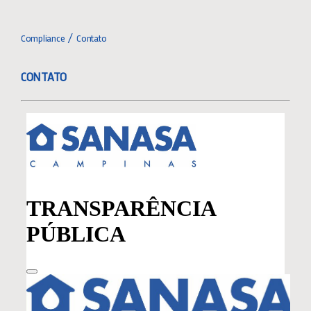
Toggle
Navigation
COMPLIANCE
Compliance
Contato
CONTATO
AVALIAÇÃO
ACOMPANHAMENTO
CONTATO