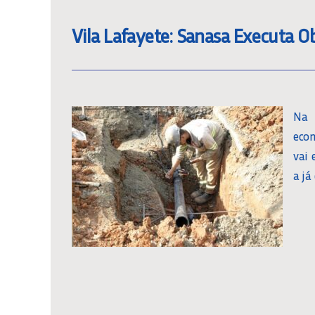
Vila Lafayete: Sanasa Executa O
Na 
eco
vai 
a já