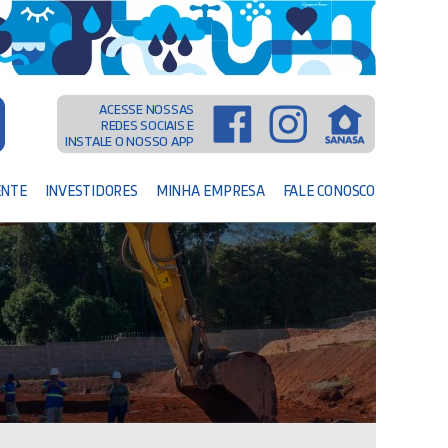
ACESSE NOSSAS
REDES SOCIAIS E
INSTALE O NOSSO APP
ENTE
INVESTIDORES
MINHA EMPRESA
FALE CONOSCO