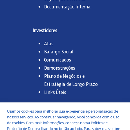
Documentação Interna
Investidores
Atas
Balanço Social
Comunicados
Demonstrações
Plano de Negócios e
Estratégia de Longo Prazo
Links Úteis
Trabalhe na SANASA
Usamos cookies para melhorar sua experiência e personalização de
nossos serviços. Ao continuar navegando, você concorda com o uso
Concurso Público
de cookies. Para mais informações, conheça nossa Política de
Proteção de Dados clicando no botão ao lado. Para saber mais sobre