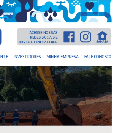
ACESSE NOSSAS
REDES SOCIAIS E
INSTALE O NOSSO APP
ENTE
INVESTIDORES
MINHA EMPRESA
FALE CONOSCO