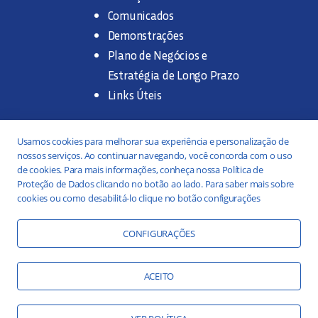
Comunicados
Demonstrações
Plano de Negócios e
Estratégia de Longo Prazo
Links Úteis
Trabalhe na SANASA
Usamos cookies para melhorar sua experiência e personalização de
nossos serviços. Ao continuar navegando, você concorda com o uso
Concurso Público
de cookies. Para mais informações, conheça nossa Política de
Proteção de Dados clicando no botão ao lado. Para saber mais sobre
Estágio
cookies ou como desabilitá-lo clique no botão configurações
Serviços
Portal da Transparência
CONFIGURAÇÕES
Práticas ESG
Responsabilidade Social
ACEITO
Educação Ambiental