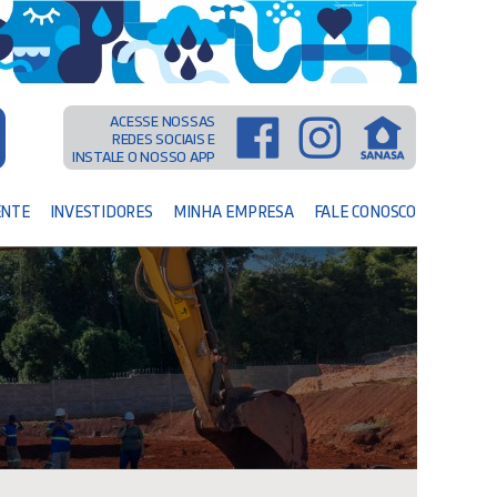
ACESSE NOSSAS
REDES SOCIAIS E
INSTALE O NOSSO APP
ENTE
INVESTIDORES
MINHA EMPRESA
FALE CONOSCO