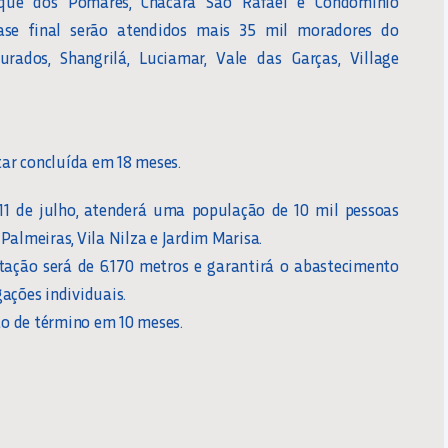
rque dos Pomares, Chácara São Rafael e Condomínio
fase final serão atendidos mais 35 mil moradores do
rados, Shangrilá, Luciamar, Vale das Garças, Village
tar concluída em 18 meses.
11 de julho, atenderá uma população de 10 mil pessoas
Palmeiras, Vila Nilza e Jardim Marisa.
tação será de 6.170 metros e garantirá o abastecimento
gações individuais.
ão de término em 10 meses.