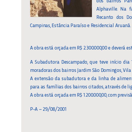
dos bairros Pa
Alphaville. Na 
Recanto dos Dou
Campinas, Estância Paraíso e Residencial Aruanã.
A obra está orçada em R$ 2.300.000,00 e deverá es
A Subadutora Descampado, que teve início dia 
moradoras dos bairros Jardim São Domingos, Vila 
A extensão da subadutora e da linha de alimen
para as famílias dos bairros citados, através de li
A obra está orçada em R$ 1.200.000,00, com previs
P-A – 29/08/2001