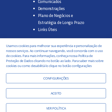
Comunicados
Demonstrações
Plano de Negócios e
Estratégia de Longo Prazo
Links Úteis
Trabalhe na SANASA
Usamos cookies para melhorar sua experiência e personalização de
nossos serviços. Ao continuar navegando, você concorda com o uso
Concurso Público
de cookies. Para mais informações, conheça nossa Política de
Proteção de Dados clicando no botão ao lado. Para saber mais sobre
Estágio
cookies ou como desabilitá-lo clique no botão configurações
Serviços
Portal da Transparência
CONFIGURAÇÕES
Práticas ESG
Responsabilidade Social
ACEITO
Educação Ambiental
VER POLÍTICA