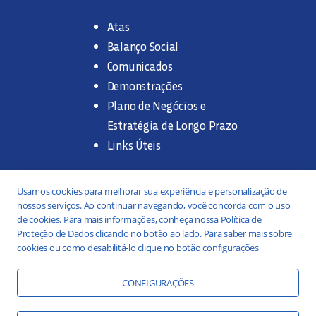
Atas
Balanço Social
Comunicados
Demonstrações
Plano de Negócios e
Estratégia de Longo Prazo
Links Úteis
Trabalhe na SANASA
Usamos cookies para melhorar sua experiência e personalização de
nossos serviços. Ao continuar navegando, você concorda com o uso
Concurso Público
de cookies. Para mais informações, conheça nossa Política de
Proteção de Dados clicando no botão ao lado. Para saber mais sobre
Estágio
cookies ou como desabilitá-lo clique no botão configurações
Serviços
Portal da Transparência
CONFIGURAÇÕES
Práticas ESG