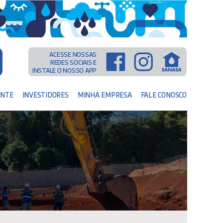
ACESSE NOSSAS
REDES SOCIAIS E
INSTALE O NOSSO APP
ENTE
INVESTIDORES
MINHA EMPRESA
FALE CONOSCO