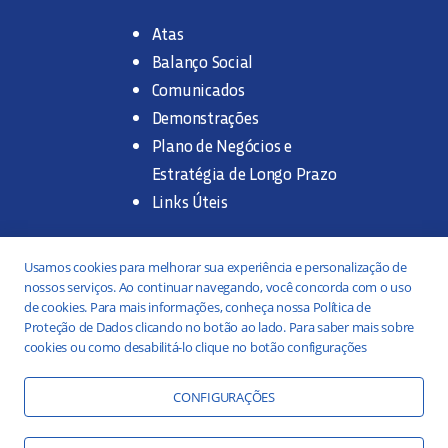
Atas
Balanço Social
Comunicados
Demonstrações
Plano de Negócios e
Estratégia de Longo Prazo
Links Úteis
Trabalhe na SANASA
Usamos cookies para melhorar sua experiência e personalização de
nossos serviços. Ao continuar navegando, você concorda com o uso
Concurso Público
de cookies. Para mais informações, conheça nossa Política de
Proteção de Dados clicando no botão ao lado. Para saber mais sobre
Estágio
cookies ou como desabilitá-lo clique no botão configurações
Serviços
Portal da Transparência
CONFIGURAÇÕES
Práticas ESG
Responsabilidade Social