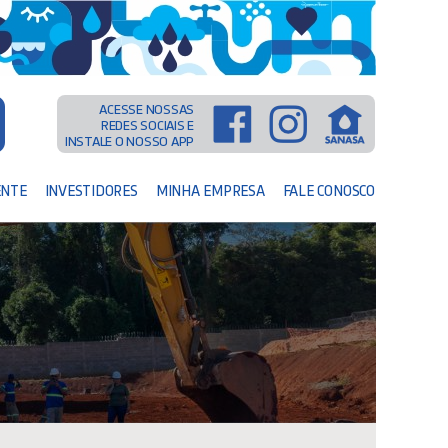
ACESSE NOSSAS
REDES SOCIAIS E
INSTALE O NOSSO APP
ENTE
INVESTIDORES
MINHA EMPRESA
FALE CONOSCO