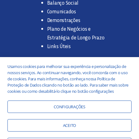
Balanço Social
Comunicados
Demonstrações
Plano de Negócios e
Estratégia de Longo Prazo
Links Úteis
Trabalhe na SANASA
Usamos cookies para melhorar sua experiência e personalização de
nossos serviços. Ao continuar navegando, você concorda com o uso
Concurso Público
de cookies. Para mais informações, conheça nossa Política de
Proteção de Dados clicando no botão ao lado. Para saber mais sobre
Estágio
cookies ou como desabilitá-lo clique no botão configurações
Serviços
Portal da Transparência
CONFIGURAÇÕES
Práticas ESG
Responsabilidade Social
ACEITO
Educação Ambiental