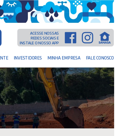
ACESSE NOSSAS
REDES SOCIAIS E
INSTALE O NOSSO APP
ENTE
INVESTIDORES
MINHA EMPRESA
FALE CONOSCO