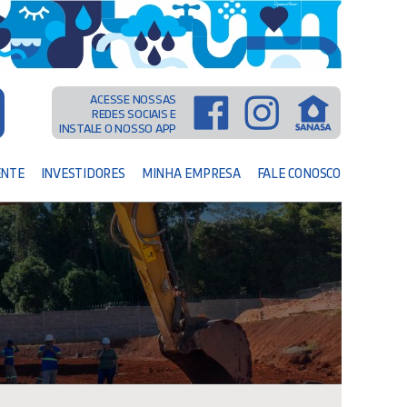
ACESSE NOSSAS
REDES SOCIAIS E
INSTALE O NOSSO APP
ENTE
INVESTIDORES
MINHA EMPRESA
FALE CONOSCO