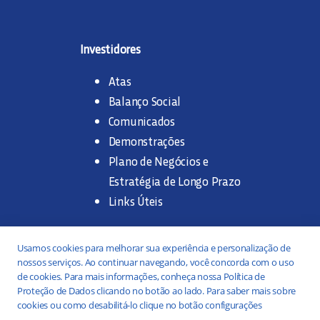
Investidores
Atas
Balanço Social
Comunicados
Demonstrações
Plano de Negócios e
Estratégia de Longo Prazo
Links Úteis
Trabalhe na SANASA
Usamos cookies para melhorar sua experiência e personalização de
nossos serviços. Ao continuar navegando, você concorda com o uso
Concurso Público
de cookies. Para mais informações, conheça nossa Política de
Proteção de Dados clicando no botão ao lado. Para saber mais sobre
Estágio
cookies ou como desabilitá-lo clique no botão configurações
Serviços