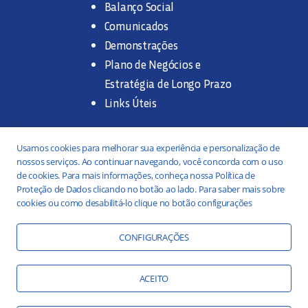
Balanço Social
Comunicados
Demonstrações
Plano de Negócios e
Estratégia de Longo Prazo
Links Úteis
Trabalhe na SANASA
Usamos cookies para melhorar sua experiência e personalização de
nossos serviços. Ao continuar navegando, você concorda com o uso
Concurso Público
de cookies. Para mais informações, conheça nossa Política de
Proteção de Dados clicando no botão ao lado. Para saber mais sobre
Estágio
cookies ou como desabilitá-lo clique no botão configurações
Serviços
Portal da Transparência
CONFIGURAÇÕES
Práticas ESG
Responsabilidade Social
ACEITO
Educação Ambiental