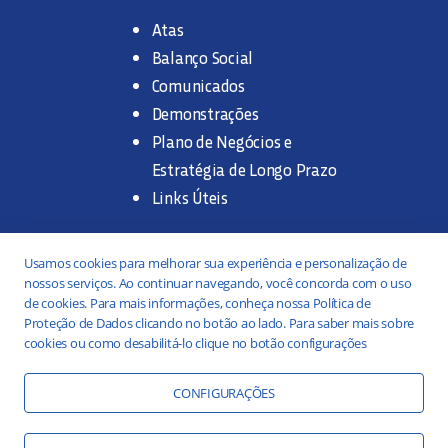
Atas
Balanço Social
Comunicados
Demonstrações
Plano de Negócios e
Estratégia de Longo Prazo
Links Úteis
Trabalhe na SANASA
Usamos cookies para melhorar sua experiência e personalização de
nossos serviços. Ao continuar navegando, você concorda com o uso
Concurso Público
de cookies. Para mais informações, conheça nossa Política de
Proteção de Dados clicando no botão ao lado. Para saber mais sobre
Estágio
cookies ou como desabilitá-lo clique no botão configurações
Serviços
Portal da Transparência
CONFIGURAÇÕES
Práticas ESG
Responsabilidade Social