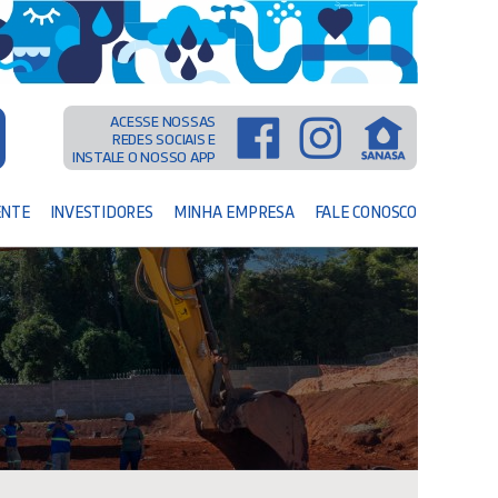
ACESSE NOSSAS
REDES SOCIAIS E
INSTALE O NOSSO APP
ENTE
INVESTIDORES
MINHA EMPRESA
FALE CONOSCO