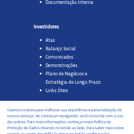
Documentação Interna
Investidores
Atas
Balanço Social
Comunicados
Demonstrações
Plano de Negócios e
Estratégia de Longo Prazo
Links Úteis
Trabalhe na SANASA
Usamos cookies para melhorar sua experiência e personalização de
nossos serviços. Ao continuar navegando, você concorda com o uso
Concurso Público
de cookies. Para mais informações, conheça nossa Política de
Proteção de Dados clicando no botão ao lado. Para saber mais sobre
Estágio
cookies ou como desabilitá-lo clique no botão configurações