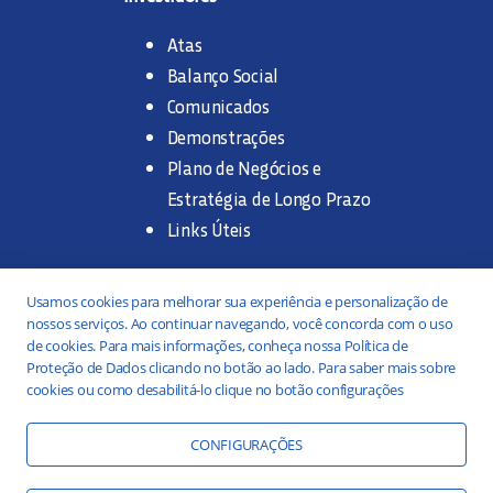
Atas
Balanço Social
Comunicados
Demonstrações
Plano de Negócios e
Estratégia de Longo Prazo
Links Úteis
Trabalhe na SANASA
Usamos cookies para melhorar sua experiência e personalização de
nossos serviços. Ao continuar navegando, você concorda com o uso
Concurso Público
de cookies. Para mais informações, conheça nossa Política de
Proteção de Dados clicando no botão ao lado. Para saber mais sobre
Estágio
cookies ou como desabilitá-lo clique no botão configurações
Serviços
Portal da Transparência
CONFIGURAÇÕES
Práticas ESG