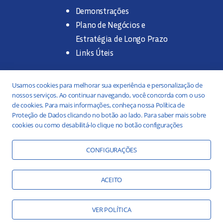
Demonstrações
Plano de Negócios e
Estratégia de Longo Prazo
Links Úteis
Trabalhe na SANASA
Usamos cookies para melhorar sua experiência e personalização de
nossos serviços. Ao continuar navegando, você concorda com o uso
Concurso Público
de cookies. Para mais informações, conheça nossa Política de
Proteção de Dados clicando no botão ao lado. Para saber mais sobre
Estágio
cookies ou como desabilitá-lo clique no botão configurações
Serviços
Portal da Transparência
CONFIGURAÇÕES
Práticas ESG
Responsabilidade Social
ACEITO
Educação Ambiental
VER POLÍTICA