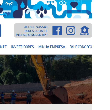
ACESSE NOSSAS
REDES SOCIAIS E
INSTALE O NOSSO APP
ENTE
INVESTIDORES
MINHA EMPRESA
FALE CONOSCO