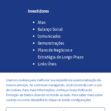
Investidores
Atas
Balanço Social
Comunicados
Demonstrações
Plano de Negócios e
Estratégia de Longo Prazo
Links Úteis
Trabalhe na SANASA
Usamos cookies para melhorar sua experiência e personalização de
nossos serviços. Ao continuar navegando, você concorda com o uso
Concurso Público
de cookies. Para mais informações, conheça nossa Política de
Proteção de Dados clicando no botão ao lado. Para saber mais sobre
Estágio
cookies ou como desabilitá-lo clique no botão configurações
Serviços
Portal da Transparência