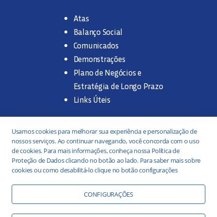
Atas
Balanço Social
Comunicados
Demonstrações
Plano de Negócios e
Estratégia de Longo Prazo
Links Úteis
Trabalhe na SANASA
Usamos cookies para melhorar sua experiência e personalização de
nossos serviços. Ao continuar navegando, você concorda com o uso
Concurso Público
de cookies. Para mais informações, conheça nossa Política de
Proteção de Dados clicando no botão ao lado. Para saber mais sobre
Estágio
cookies ou como desabilitá-lo clique no botão configurações
Serviços
Portal da Transparência
CONFIGURAÇÕES
Práticas ESG